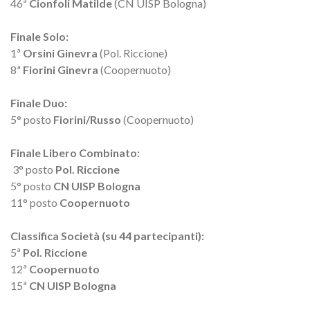
46ª
Cionfoli Matilde
(CN UISP Bologna)
Finale Solo:
1ª
Orsini Ginevra
(Pol. Riccione)
8ª
Fiorini Ginevra
(Coopernuoto)
Finale Duo:
5° posto
Fiorini/Russo
(Coopernuoto)
Finale Libero Combinato:
3° posto
Pol. Riccione
5° posto
CN UISP Bologna
11° posto
Coopernuoto
Classifica Società (su 44 partecipanti):
5ª
Pol. Riccione
12ª
Coopernuoto
15ª
CN UISP Bologna