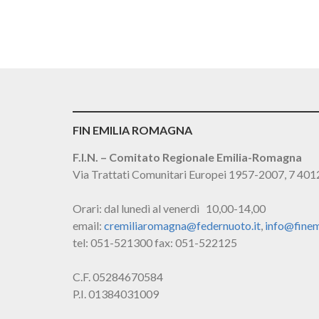
FIN EMILIA ROMAGNA
F.I.N. – Comitato Regionale Emilia-Romagna
Via Trattati Comunitari Europei 1957-2007, 7 40
Orari: dal lunedì al venerdì 10,00-14,00
email:
cremiliaromagna@federnuoto.it
,
info@finem
tel: 051-521300 fax: 051-522125
C.F. 05284670584
P.I. 01384031009