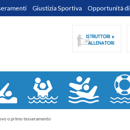
sseramenti
Giustizia Sportiva
Opportunità di
ovo o primo tesseramento