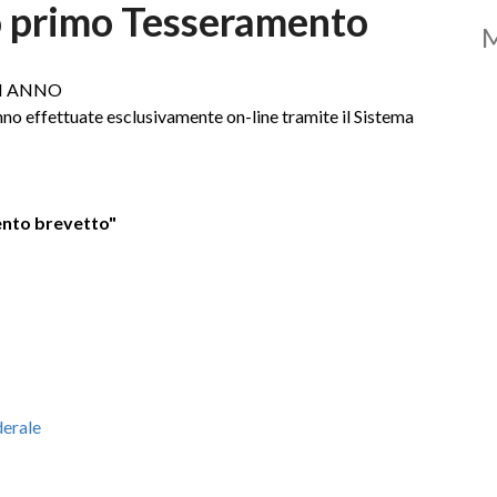
o primo Tesseramento
I ANNO
no effettuate esclusivamente on-line tramite il Sistema
ento brevetto"
derale