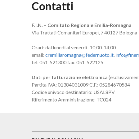
Contatti
F.I.N. – Comitato Regionale Emilia-Romagna
Via Trattati Comunitari Europei, 7 40127 Bologna
Orari: dal lunedì al venerdì 10,00-14,00
email:
cremiliaromagna@federnuoto.it
,
info@finem
tel: 051-521300 fax: 051-522125
Dati per fatturazione elettronica
(esclusivament
Partita IVA: 01384031009 C.F.: 05284670584
Codice univoco destinatario: USAL8PV
Riferimento Amministrazione: TC024