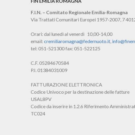
FIN EMILIA ROMAGNA
F.I.N. – Comitato Regionale Emilia-Romagna
Via Trattati Comunitari Europei 1957-2007, 7 40
Orari: dal lunedì al venerdì 10,00-14,00
email:
cremiliaromagna@federnuoto.it
,
info@finem
tel: 051-521300 fax: 051-522125
C.F. 05284670584
P.I. 01384031009
FATTURAZIONE ELETTRONICA
Codice Univoco per la destinazione delle fatture
USAL8PV
Codice da inserire in 1.2.6 Riferimento Amministra
TC024