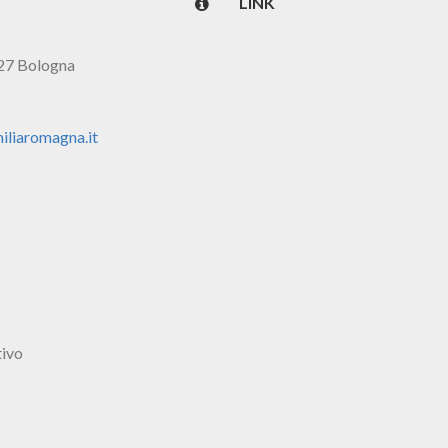
LINK
127 Bologna
iliaromagna.it
tivo